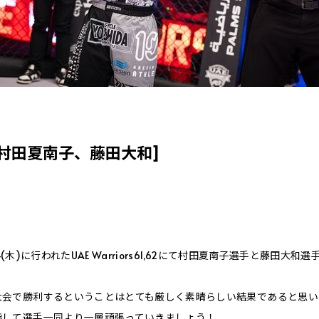
村田夏南子、藤田大和]
/24(木)に行われたUAE Warriors61,62にて村田夏南子選手と藤田大
大会で勝利するということはとても厳しく素晴らしい結果であると思い
指して選手一同より一層頑張っていきましょう！