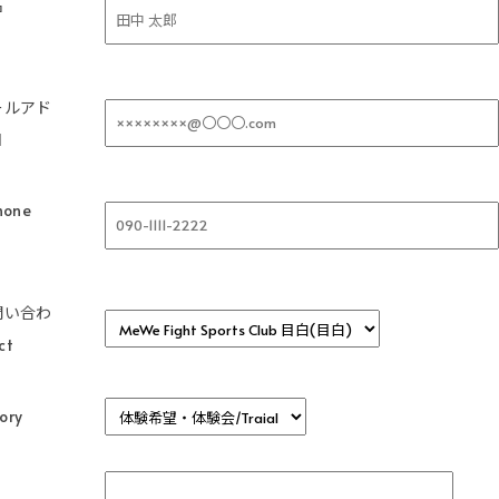
名
ールアド
l
one
問い合わ
ct
ory