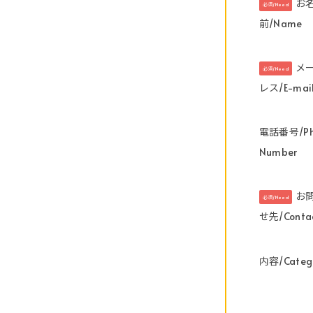
お
必須/Need
前/Name
メ
必須/Need
レス/E-mai
電話番号/Ph
Number
お
必須/Need
せ先/Conta
内容/Categ