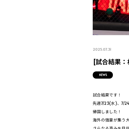
2025.07.31
[試合結果：
NEWS
試合結果です！
先週7/23(水)、7
帰国しました！
海外の強豪が集う
さらなる高みを目