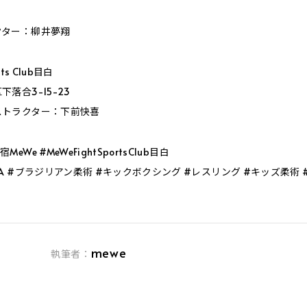
クター：柳井夢翔
rts Club目白
落合3-15-23
ストラクター：下前快喜
We #MeWeFightSportsClub目白
MA #ブラジリアン柔術 #キックボクシング #レスリング #キッズ柔術
mewe
執筆者：