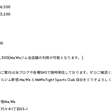
,500
,200
00
,300(Me,Weジム全店舗の利用が可能となります。)
ご案内は当ブログや各種SNSで随時発信しております。ぜひご確認く
ム新宿 Me,We とMeWe Fight Sports Club 目白をどうぞよ
Me,We
々木1丁目45-1