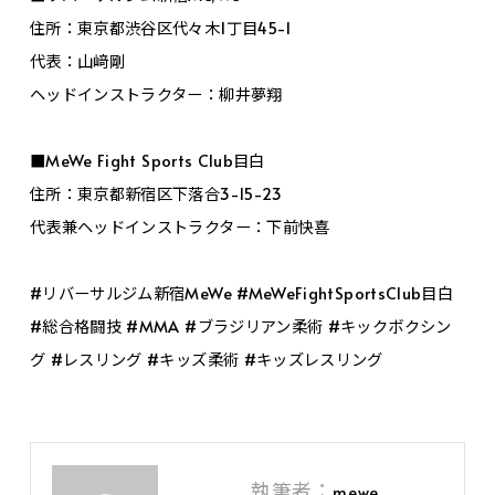
住所：東京都渋谷区代々木1丁目45-1
代表：山﨑剛
ヘッドインストラクター：柳井夢翔
■MeWe Fight Sports Club目白
住所：東京都新宿区下落合3-15-23
代表兼ヘッドインストラクター：下前快喜
#リバーサルジム新宿MeWe #MeWeFightSportsClub目白
#総合格闘技 #MMA #ブラジリアン柔術 #キックボクシン
グ #レスリング #キッズ柔術 #キッズレスリング
執筆者：
mewe