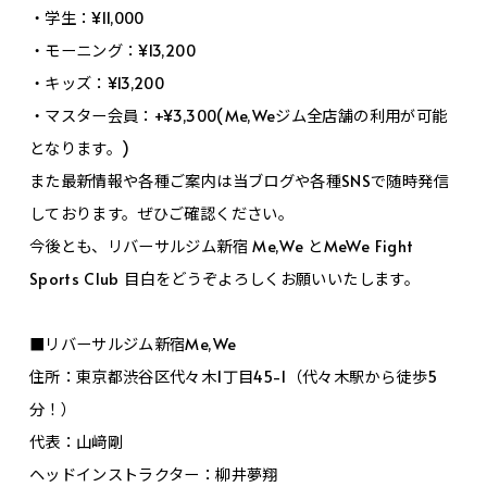
・学生：¥11,000
・モーニング：¥13,200
・キッズ：¥13,200
・マスター会員：+¥3,300(Me,Weジム全店舗の利用が可能
となります。)
また最新情報や各種ご案内は当ブログや各種SNSで随時発信
しております。ぜひご確認ください。
今後とも、リバーサルジム新宿 Me,We とMeWe Fight
Sports Club 目白をどうぞよろしくお願いいたします。
■リバーサルジム新宿Me,We
住所：東京都渋谷区代々木1丁目45-1（代々木駅から徒歩5
分！）
代表：山﨑剛
ヘッドインストラクター：柳井夢翔