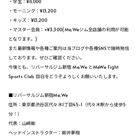
・学生：¥11,000
・モーニング：¥13,200
・キッズ：¥13,200
・マスター会員：+¥3,300(Me,Weジム全店舗の利用が可能
となります。)
また最新情報や各種ご案内は当ブログや各種SNSで随時発信
しております。ぜひご確認ください。
今後とも、リバーサルジム新宿 Me,We とMeWe Fight
Sports Club 目白をどうぞよろしくお願いいたします。
■リバーサルジム新宿Me,We
住所：東京都渋谷区代々木1丁目45-1（代々木駅から徒歩5
分！）
代表：山﨑剛
ヘッドインストラクター：柳井夢翔