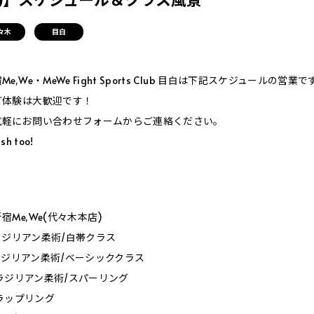
々木
目白
,We・MeWe Fight Sports Club 目白は下記スケジュールの営業で
ご体験は大歓迎です！
気軽にお問い合わせフォームからご連絡ください。
sh too!
］
Me,We(代々木本店)
0_ブラジリアン柔術/白帯クラス
0_ブラジリアン柔術/ベーシッククラス
0_ブラジリアン柔術/スパーリング
_グラップリング