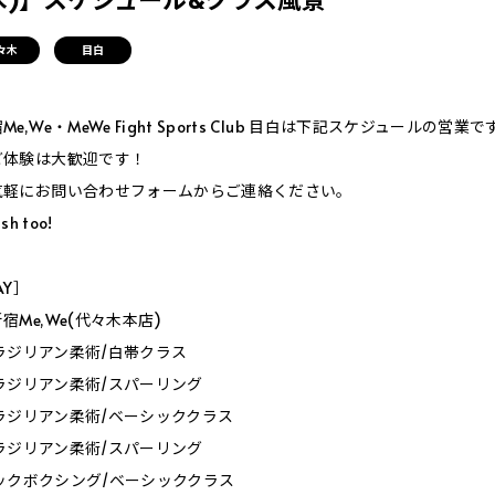
々木
目白
,We・MeWe Fight Sports Club 目白は下記スケジュールの営業で
ご体験は大歓迎です！
気軽にお問い合わせフォームからご連絡ください。
sh too!
AY］
Me,We(代々木本店)
0_ブラジリアン柔術/白帯クラス
0_ブラジリアン柔術/スパーリング
0_ブラジリアン柔術/ベーシッククラス
0_ブラジリアン柔術/スパーリング
0_キックボクシング/ベーシッククラス