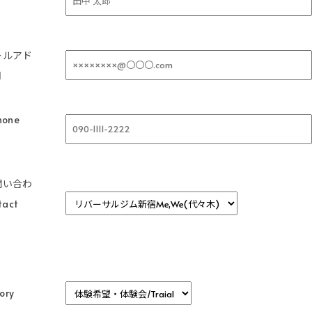
ールアド
l
one
問い合わ
act
ory