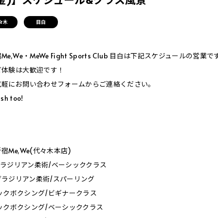
々木
目白
,We・MeWe Fight Sports Club 目白は下記スケジュールの営業で
ご体験は大歓迎です！
気軽にお問い合わせフォームからご連絡ください。
sh too!
］
Me,We(代々木本店)
00_ブラジリアン柔術/ベーシッククラス
30_ブラジリアン柔術/スパーリング
0_キックボクシング/ビギナークラス
0_キックボクシング/ベーシッククラス