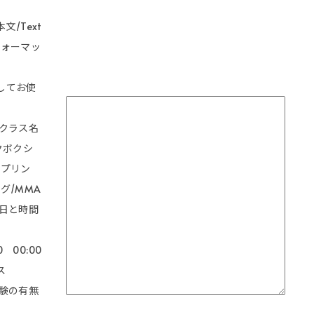
文/Text
フォーマッ
してお使
。
望クラス名
クボクシ
ップリン
グ/MMA
望日と時間
0 00:00
ス
経験の有無
し