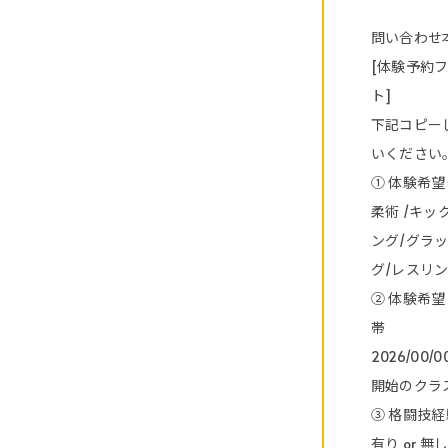
問い合わせ本
[体験予約
ト]
下記コピー
いください
① 体験希
柔術 /キッ
ング/グラ
グ/レスリン
② 体験希
帯
2026/00/0
開始のクラ
③ 格闘技
有り or 無