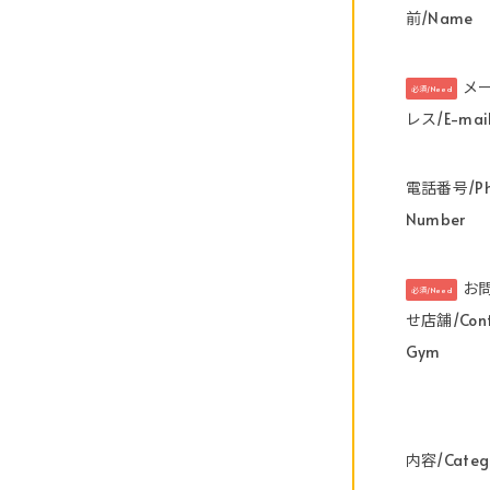
前/Name
メ
必須/Need
レス/E-mai
電話番号/Ph
Number
お
必須/Need
せ店舗/Cont
Gym
内容/Categ