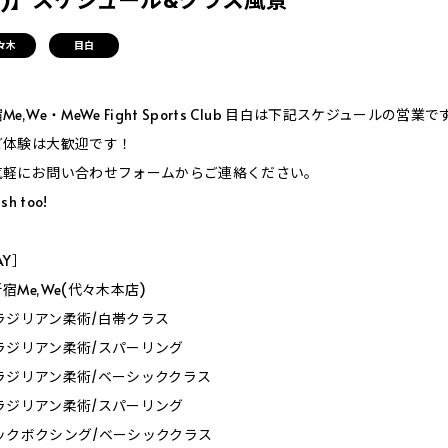
々木
目白
,We・MeWe Fight Sports Club 目白は下記スケジュールの営業で
ご体験は大歓迎です！
気軽にお問い合わせフォームからご連絡ください。
sh too!
AY］
Me,We(代々木本店)
0_ブラジリアン柔術/白帯クラス
0_ブラジリアン柔術/スパーリング
0_ブラジリアン柔術/ベーシッククラス
0_ブラジリアン柔術/スパーリング
0_キックボクシング/ベーシッククラス