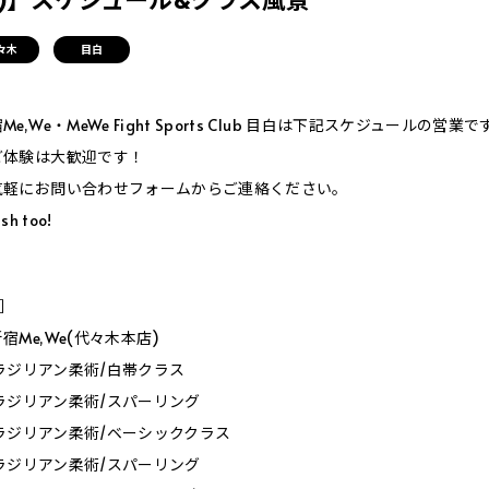
々木
目白
,We・MeWe Fight Sports Club 目白は下記スケジュールの営業で
ご体験は大歓迎です！
気軽にお問い合わせフォームからご連絡ください。
sh too!
Y］
Me,We(代々木本店)
0_ブラジリアン柔術/白帯クラス
0_ブラジリアン柔術/スパーリング
0_ブラジリアン柔術/ベーシッククラス
0_ブラジリアン柔術/スパーリング