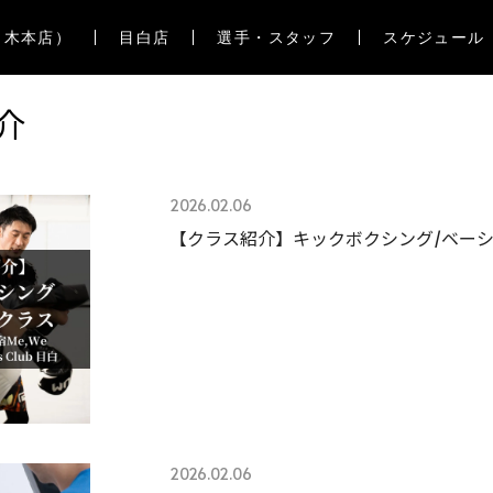
々木本店）
目白店
選手・スタッフ
スケジュール
介
2026.02.06
【クラス紹介】キックボクシング/ベー
2026.02.06