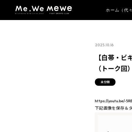
ホーム（代
2025.10.16
【白帯・ビ
（トーク回
未分類
https://youtu.be/-5R
下記画像を保存＆