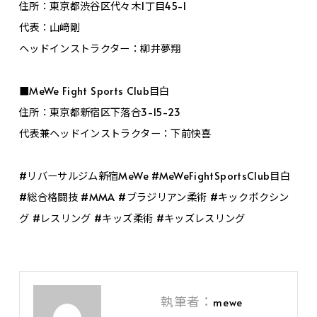
住所：東京都渋谷区代々木1丁目45-1
代表：山﨑剛
ヘッドインストラクター：柳井夢翔
■MeWe Fight Sports Club目白
住所：東京都新宿区下落合3-15-23
代表兼ヘッドインストラクター：下前快喜
#リバーサルジム新宿MeWe #MeWeFightSportsClub目白
#総合格闘技 #MMA #ブラジリアン柔術 #キックボクシン
グ #レスリング #キッズ柔術 #キッズレスリング
執筆者：
mewe