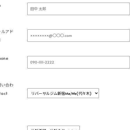
名
ールアド
l
one
問い合わ
act