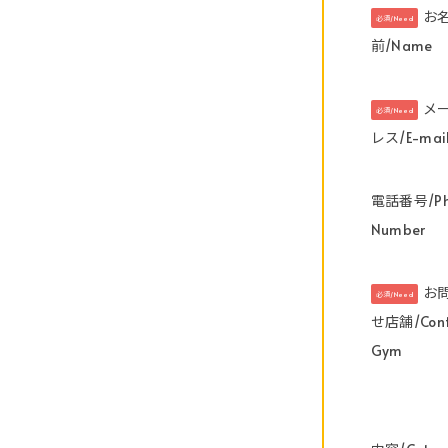
お
必須/Need
前/Name
メ
必須/Need
レス/E-mai
電話番号/Ph
Number
お
必須/Need
せ店舗/Cont
Gym