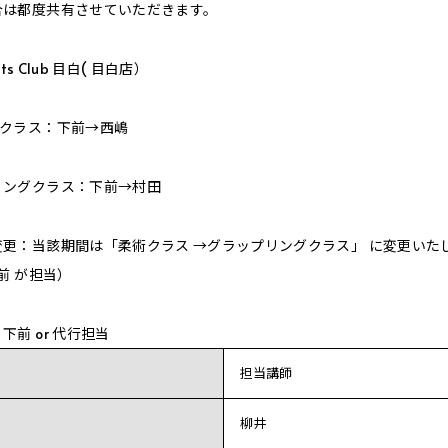
合は都度共有させていただきます。
orts Club 目白( 目白店）
朝クラス：下前→西嶋
リングクラス：下前→村田
変更：当該期間は「柔術クラス
→
グラップリングクラス」
に変更いたし
前
が担当）
前 or 代行担当
担当講師
柳井