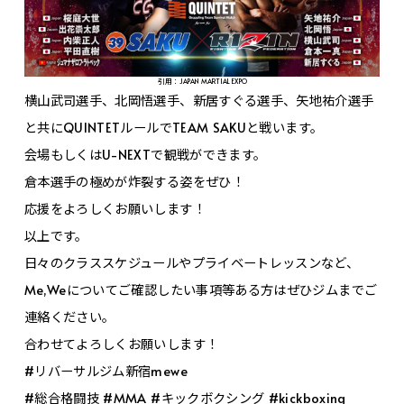
引用：JAPAN MARTIAL EXPO
横山武司選手、北岡悟選手、新居すぐる選手、矢地祐介選手
と共にQUINTETルールでTEAM SAKUと戦います。
会場もしくはU-NEXTで観戦ができます。
倉本選手の極めが炸裂する姿をぜひ！
応援をよろしくお願いします！
以上です。
日々のクラススケジュールやプライベートレッスンなど、
Me,Weについてご確認したい事項等ある方はぜひジムまでご
連絡ください。
合わせてよろしくお願いします！
#リバーサルジム新宿mewe
#総合格闘技 #MMA #キックボクシング #kickboxing