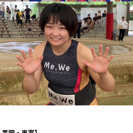
：黒岡・奥富】