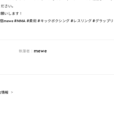
ください。
お願いします！
mewe #MMA #柔術 #キックボクシング #レスリング #グラップ
mewe
執筆者：
合情報