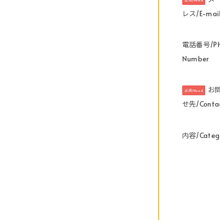
必須/Need
レス/E-mai
電話番号/Ph
Number
お
必須/Need
せ先/Conta
内容/Categ