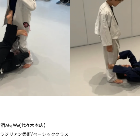
］
Me,We(代々木本店)
00_ブラジリアン柔術/ベーシッククラス