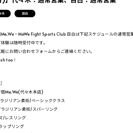
々木
目白
,We・MeWe Fight Sports Club 目白は下記スケジュールの通常
ご体験は随時受付中です。
気軽にお問い合わせフォームからご連絡ください。
ish too！
Y］
Me,We(代々木本店)
00_ブラジリアン柔術/ベーシッククラス
30_ブラジリアン柔術/スパーリング
_キッズ/レスリング
_グラップリング