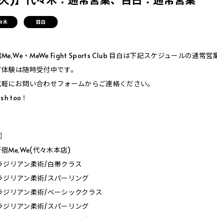
々木
目白
,We・MeWe Fight Sports Club 目白は下記スケジュールの通常
ご体験は随時受付中です。
気軽にお問い合わせフォームからご連絡ください。
ish too！
Y］
Me,We(代々木本店)
0_ブラジリアン柔術/白帯クラス
0_ブラジリアン柔術/スパーリング
0_ブラジリアン柔術/ベーシッククラス
0_ブラジリアン柔術/スパーリング