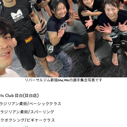
リバーサルジム新宿Me,Weの選手集合写真です
orts Club 目白(目白店)
0_ブラジリアン柔術/ベーシッククラス
0_ブラジリアン柔術/スパーリング
0_キックボクシング/ビギナークラス