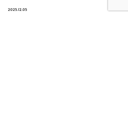
2025.12.05
【12月5日(金)】代々木：代行指導有、目白：通常営業
2026.02.09
【2月9日(月)】スケジュール&クラス風景
© 2026 Me,We（リバーサルジム新宿・MeWe Fight Sports Club 目白）