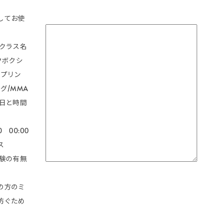
してお使
。
望クラス名
クボクシ
ップリン
グ/MMA
望日と時間
0 00:00
ス
経験の有無
し
の方のミ
防ぐため