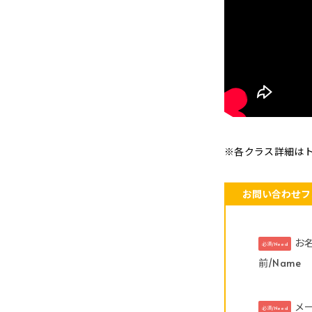
※各クラス詳細は
お問い合わせフ
お
必須/Need
前/Name
メ
必須/Need