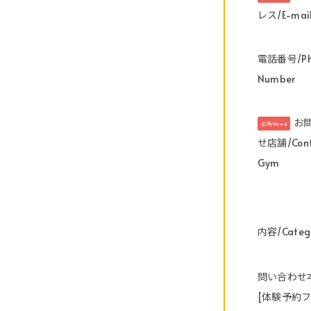
レス/E-mai
電話番号/Ph
Number
お
必須/Need
せ店舗/Cont
Gym
内容/Categ
問い合わせ本
[体験予約