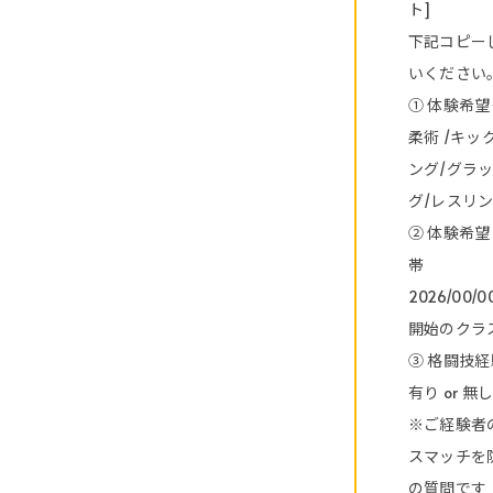
ト]
下記コピー
いください
① 体験希
柔術 /キッ
ング/グラ
グ/レスリン
② 体験希
帯
2026/00/0
開始のクラ
③ 格闘技
有り or 無
※ご経験者
スマッチを
の質問です