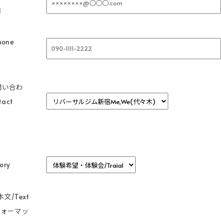
l
one
問い合わ
act
ory
文/Text
フォーマッ