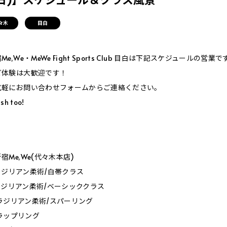
々木
目白
,We・MeWe Fight Sports Club 目白は下記スケジュールの営業で
ご体験は大歓迎です！
気軽にお問い合わせフォームからご連絡ください。
sh too!
］
Me,We(代々木本店)
0_ブラジリアン柔術/白帯クラス
0_ブラジリアン柔術/ベーシッククラス
0_ブラジリアン柔術/スパーリング
_グラップリング