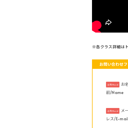
※各クラス詳細は
お問い合わせフ
お
必須/Need
前/Name
メ
必須/Need
レス/E-mai