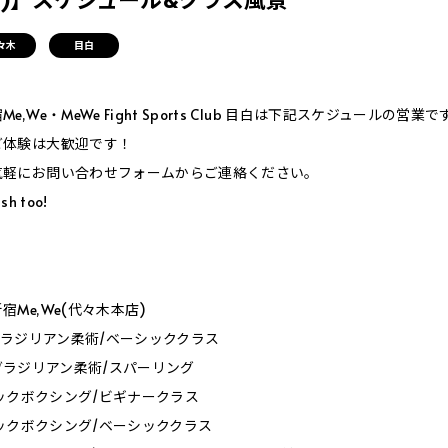
々木
目白
,We・MeWe Fight Sports Club 目白は下記スケジュールの営業で
ご体験は大歓迎です！
気軽にお問い合わせフォームからご連絡ください。
sh too!
］
Me,We(代々木本店)
00_ブラジリアン柔術/ベーシッククラス
30_ブラジリアン柔術/スパーリング
0_キックボクシング/ビギナークラス
0_キックボクシング/ベーシッククラス