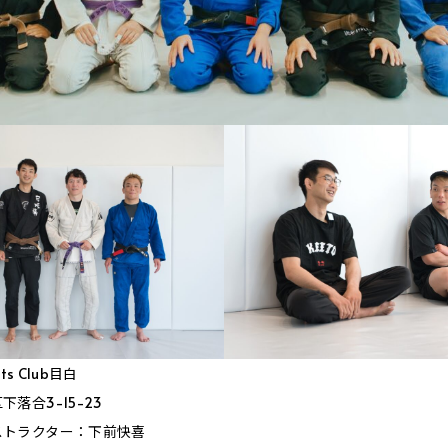
rts Club目白
落合3-15-23
ストラクター：下前快喜