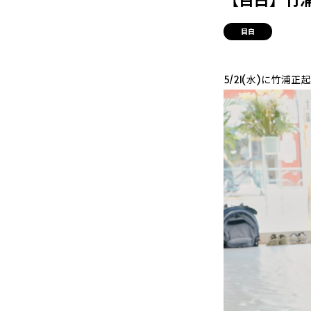
目白
5/21(水)に竹