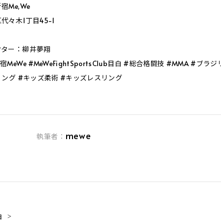
Me,We
々木1丁目45-1
クター：柳井夢翔
eWe #MeWeFightSportsClub目白 #総合格闘技 #MMA #ブ
リング #キッズ柔術 #キッズレスリング
mewe
執筆者：
白