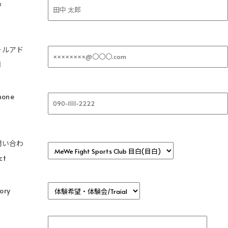
名
ールアド
l
one
問い合わ
ct
ory