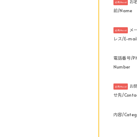
お
必須/Need
前/Name
メ
必須/Need
レス/E-mai
電話番号/Ph
Number
お
必須/Need
せ先/Conta
内容/Categ